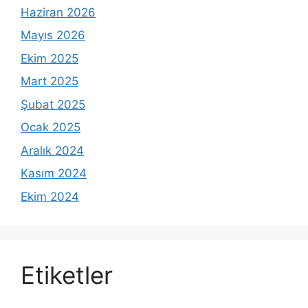
Haziran 2026
Mayıs 2026
Ekim 2025
Mart 2025
Şubat 2025
Ocak 2025
Aralık 2024
Kasım 2024
Ekim 2024
Etiketler