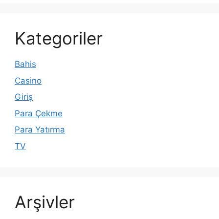
Kategoriler
Bahis
Casino
Giriş
Para Çekme
Para Yatırma
TV
Arşivler