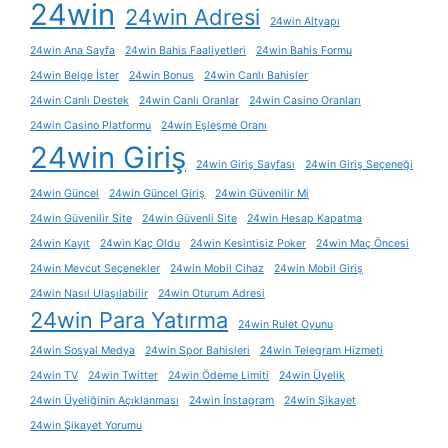
24win
24win Adresi
24win Altyapı
24win Ana Sayfa
24win Bahis Faaliyetleri
24win Bahis Formu
24win Belge İster
24win Bonus
24win Canlı Bahisler
24win Canlı Destek
24win Canlı Oranlar
24win Casino Oranları
24win Casino Platformu
24win Eşleşme Oranı
24win Giriş
24win Giriş Sayfası
24win Giriş Seçeneği
24win Güncel
24win Güncel Giriş
24win Güvenilir Mi
24win Güvenilir Site
24win Güvenli Site
24win Hesap Kapatma
24win Kayıt
24win Kaç Oldu
24win Kesintisiz Poker
24win Maç Öncesi
24win Mevcut Seçenekler
24win Mobil Cihaz
24win Mobil Giriş
24win Nasıl Ulaşılabilir
24win Oturum Adresi
24win Para Yatırma
24win Rulet Oyunu
24win Sosyal Medya
24win Spor Bahisleri
24win Telegram Hizmeti
24win TV
24win Twitter
24win Ödeme Limiti
24win Üyelik
24win Üyeliğinin Açıklanması
24win İnstagram
24win Şikayet
24win Şikayet Yorumu