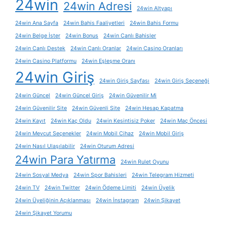
24win
24win Adresi
24win Altyapı
24win Ana Sayfa
24win Bahis Faaliyetleri
24win Bahis Formu
24win Belge İster
24win Bonus
24win Canlı Bahisler
24win Canlı Destek
24win Canlı Oranlar
24win Casino Oranları
24win Casino Platformu
24win Eşleşme Oranı
24win Giriş
24win Giriş Sayfası
24win Giriş Seçeneği
24win Güncel
24win Güncel Giriş
24win Güvenilir Mi
24win Güvenilir Site
24win Güvenli Site
24win Hesap Kapatma
24win Kayıt
24win Kaç Oldu
24win Kesintisiz Poker
24win Maç Öncesi
24win Mevcut Seçenekler
24win Mobil Cihaz
24win Mobil Giriş
24win Nasıl Ulaşılabilir
24win Oturum Adresi
24win Para Yatırma
24win Rulet Oyunu
24win Sosyal Medya
24win Spor Bahisleri
24win Telegram Hizmeti
24win TV
24win Twitter
24win Ödeme Limiti
24win Üyelik
24win Üyeliğinin Açıklanması
24win İnstagram
24win Şikayet
24win Şikayet Yorumu