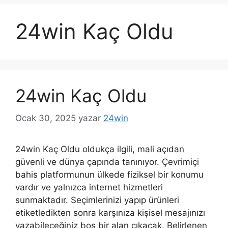
24win Kaç Oldu
24win Kaç Oldu
Ocak 30, 2025
yazar
24win
24win Kaç Oldu oldukça ilgili, mali açıdan
güvenli ve dünya çapında tanınıyor. Çevrimiçi
bahis platformunun ülkede fiziksel bir konumu
vardır ve yalnızca internet hizmetleri
sunmaktadır. Seçimlerinizi yapıp ürünleri
etiketledikten sonra karşınıza kişisel mesajınızı
yazabileceğiniz boş bir alan çıkacak. Belirlenen