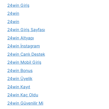
24win Giriş
24win
24win
24win Giriş Sayfası
24win Altyapı
24win İnstagram
24win Canlı Destek
24win Mobil Giriş
24win Bonus
24win Üyelik
24win Kayıt
24win Kaç Oldu
24win Güvenilir Mi