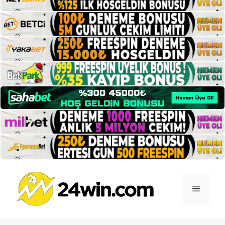
İçeriğe
atla
Menü