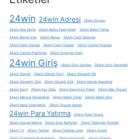
24win
24win Adresi
24win Altyapı
24win Ana Sayfa
24win Bahis Faaliyetleri
24win Bahis Formu
24win Belge İster
24win Bonus
24win Canlı Bahisler
24win Canlı Destek
24win Canlı Oranlar
24win Casino Oranları
24win Casino Platformu
24win Eşleşme Oranı
24win Giriş
24win Giriş Sayfası
24win Giriş Seçeneği
24win Güncel
24win Güncel Giriş
24win Güvenilir Mi
24win Güvenilir Site
24win Güvenli Site
24win Hesap Kapatma
24win Kayıt
24win Kaç Oldu
24win Kesintisiz Poker
24win Maç Öncesi
24win Mevcut Seçenekler
24win Mobil Cihaz
24win Mobil Giriş
24win Nasıl Ulaşılabilir
24win Oturum Adresi
24win Para Yatırma
24win Rulet Oyunu
24win Sosyal Medya
24win Spor Bahisleri
24win Telegram Hizmeti
24win TV
24win Twitter
24win Ödeme Limiti
24win Üyelik
24win Üyeliğinin Açıklanması
24win İnstagram
24win Şikayet