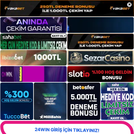
×
24WIN GİRİŞ İÇİN TIKLAYINIZ!