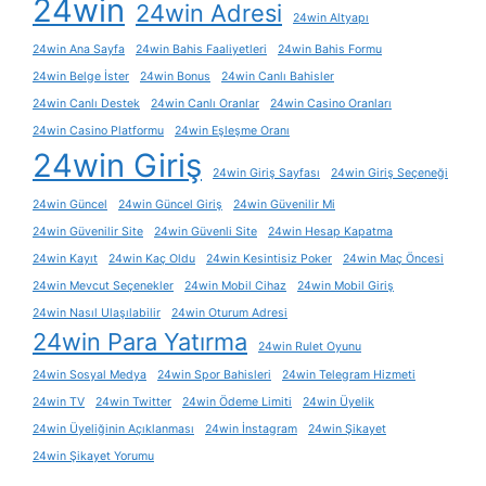
24win
24win Adresi
24win Altyapı
24win Ana Sayfa
24win Bahis Faaliyetleri
24win Bahis Formu
24win Belge İster
24win Bonus
24win Canlı Bahisler
24win Canlı Destek
24win Canlı Oranlar
24win Casino Oranları
24win Casino Platformu
24win Eşleşme Oranı
24win Giriş
24win Giriş Sayfası
24win Giriş Seçeneği
24win Güncel
24win Güncel Giriş
24win Güvenilir Mi
24win Güvenilir Site
24win Güvenli Site
24win Hesap Kapatma
24win Kayıt
24win Kaç Oldu
24win Kesintisiz Poker
24win Maç Öncesi
24win Mevcut Seçenekler
24win Mobil Cihaz
24win Mobil Giriş
24win Nasıl Ulaşılabilir
24win Oturum Adresi
24win Para Yatırma
24win Rulet Oyunu
24win Sosyal Medya
24win Spor Bahisleri
24win Telegram Hizmeti
24win TV
24win Twitter
24win Ödeme Limiti
24win Üyelik
24win Üyeliğinin Açıklanması
24win İnstagram
24win Şikayet
24win Şikayet Yorumu