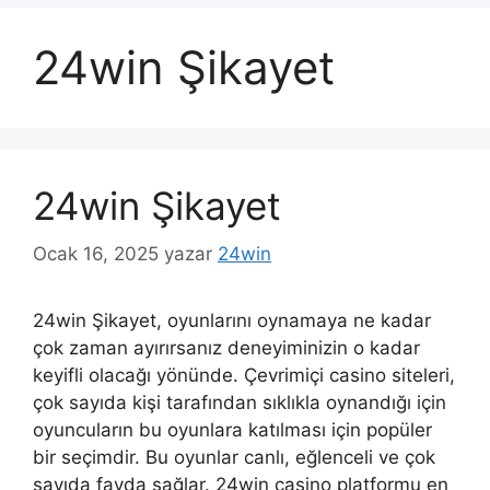
24win Şikayet
24win Şikayet
Ocak 16, 2025
yazar
24win
24win Şikayet, oyunlarını oynamaya ne kadar
çok zaman ayırırsanız deneyiminizin o kadar
keyifli olacağı yönünde. Çevrimiçi casino siteleri,
çok sayıda kişi tarafından sıklıkla oynandığı için
oyuncuların bu oyunlara katılması için popüler
bir seçimdir. Bu oyunlar canlı, eğlenceli ve çok
sayıda fayda sağlar. 24win casino platformu en