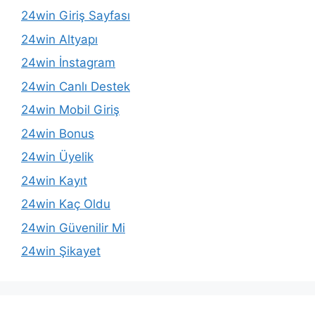
24win Giriş Sayfası
24win Altyapı
24win İnstagram
24win Canlı Destek
24win Mobil Giriş
24win Bonus
24win Üyelik
24win Kayıt
24win Kaç Oldu
24win Güvenilir Mi
24win Şikayet