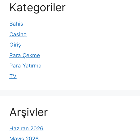
Kategoriler
Bahis
Casino
Giriş
Para Çekme
Para Yatırma
TV
Arşivler
Haziran 2026
Mayıs 2026