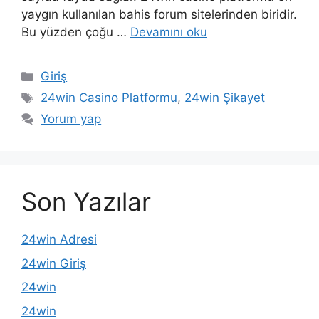
yaygın kullanılan bahis forum sitelerinden biridir.
Bu yüzden çoğu …
Devamını oku
Kategoriler
Giriş
Etiketler
24win Casino Platformu
,
24win Şikayet
Yorum yap
Son Yazılar
24win Adresi
24win Giriş
24win
24win