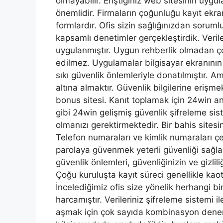
olmayabilir. Eriştiğiniz web sitesinin uygu
önemlidir. Firmaların çoğunluğu kayıt ekran
formlardır. Ofis sizin sağlığınızdan soruml
kapsamlı denetimler gerçekleştirdik. Verile
uygulanmıştır. Uygun rehberlik olmadan 
edilmez. Uygulamalar bilgisayar ekranının s
sıkı güvenlik önlemleriyle donatılmıştır. 
altına almaktır. Güvenlik bilgilerine erişme
bonus sitesi. Kanıt toplamak için 24win an
gibi 24win gelişmiş güvenlik şifreleme sist
olmanızı gerektirmektedir. Bir bahis sites
Telefon numaraları ve kimlik numaraları çeş
parolaya güvenmek yeterli güvenliği sağla
güvenlik önlemleri, güvenliğinizin ve gizli
Çoğu kuruluşta kayıt süreci genellikle kaot
İncelediğimiz ofis size yönelik herhangi 
harcamıştır. Verileriniz şifreleme sistemi 
aşmak için çok sayıda kombinasyon dene