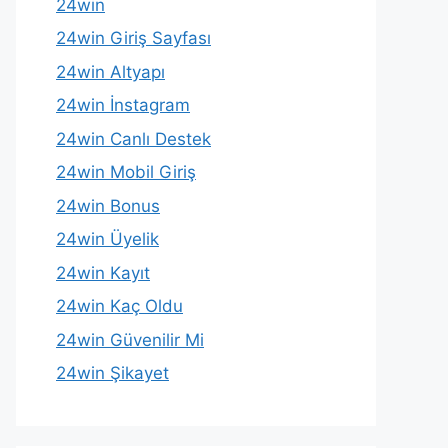
24win
24win Giriş Sayfası
24win Altyapı
24win İnstagram
24win Canlı Destek
24win Mobil Giriş
24win Bonus
24win Üyelik
24win Kayıt
24win Kaç Oldu
24win Güvenilir Mi
24win Şikayet